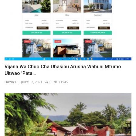
Vijana Wa Chuo Cha Uhasibu Arusha Wabuni Mfumo
Uitwao 'Pata...
Hazla O. Quire
2, 2021
0
11945