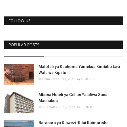
FOLLOW US
POPULAR POSTS
Matofali ya Kuchoma Yamekua Kimbilio kwa
Watu wa Kipato...
Martha Fatael
11, 2021
0
105
Mbona Hoteli ya Gelian Yasifiwa Sana
Machakos
Mutua William
17, 2022
0
0
Barabara ya Kibwezi-Kitui Kuimarisha