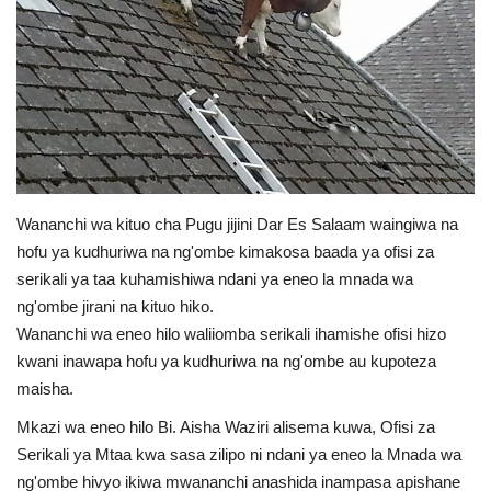
Central Africa
Videos
English
French
Swahili
Portuguese
Spanish
Arabic
Wananchi wa kituo cha Pugu jijini Dar Es Salaam waingiwa na
hofu ya kudhuriwa na ng'ombe kimakosa baada ya ofisi za
serikali ya taa kuhamishiwa ndani ya eneo la mnada wa
ng'ombe jirani na kituo hiko.
Wananchi wa eneo hilo waliiomba serikali ihamishe ofisi hizo
kwani inawapa hofu ya kudhuriwa na ng'ombe au kupoteza
maisha.
Mkazi wa eneo hilo Bi. Aisha Waziri alisema kuwa, Ofisi za
Serikali ya Mtaa kwa sasa zilipo ni ndani ya eneo la Mnada wa
ng'ombe hivyo ikiwa mwananchi anashida inampasa apishane