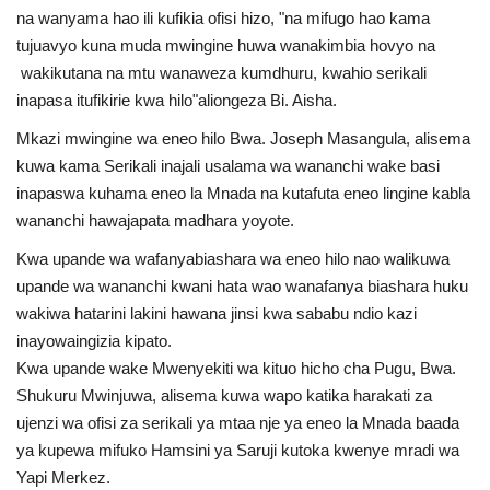
na wanyama hao ili kufikia ofisi hizo, "na mifugo hao kama
tujuavyo kuna muda mwingine huwa wanakimbia hovyo na
wakikutana na mtu wanaweza kumdhuru, kwahio serikali
inapasa itufikirie kwa hilo"aliongeza Bi. Aisha.
Mkazi mwingine wa eneo hilo Bwa. Joseph Masangula, alisema
kuwa kama Serikali inajali usalama wa wananchi wake basi
inapaswa kuhama eneo la Mnada na kutafuta eneo lingine kabla
wananchi hawajapata madhara yoyote.
Kwa upande wa wafanyabiashara wa eneo hilo nao walikuwa
upande wa wananchi kwani hata wao wanafanya biashara huku
wakiwa hatarini lakini hawana jinsi kwa sababu ndio kazi
inayowaingizia kipato.
Kwa upande wake Mwenyekiti wa kituo hicho cha Pugu, Bwa.
Shukuru Mwinjuwa, alisema kuwa wapo katika harakati za
ujenzi wa ofisi za serikali ya mtaa nje ya eneo la Mnada baada
ya kupewa mifuko Hamsini ya Saruji kutoka kwenye mradi wa
Yapi Merkez.