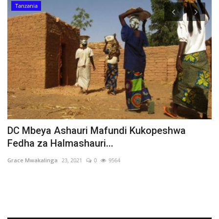
Tanzania
DC Mbeya Ashauri Mafundi Kukopeshwa
V
Fedha za Halmashauri...
M
Grace Mwakalinga
23, 2021
0
9564
Ha
Ti
wa