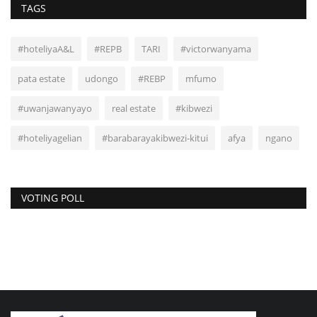
TAGS
#hoteliyaA&L
#REPB
TARI
#victorwanyama
pata estate
udongo
#REBP
mfumo
#uwanjawanyayo
real estate
#kibwezi
#hoteliyagelian
#barabarayakibwezi-kitui
afya
ngano
VOTING POLL