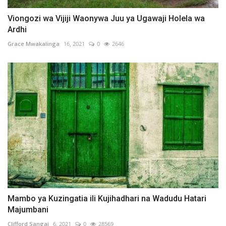
Viongozi wa Vijiji Waonywa Juu ya Ugawaji Holela wa
Ardhi
Grace Mwakalinga
16, 2021
0
2646
Mambo ya Kuzingatia ili Kujihadhari na Wadudu Hatari
Majumbani
Clifford Sangai
6, 2021
0
28569