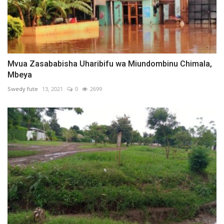
Mvua Zasababisha Uharibifu wa Miundombinu Chimala,
Mbeya
Swedy fute
13, 2021
0
2699