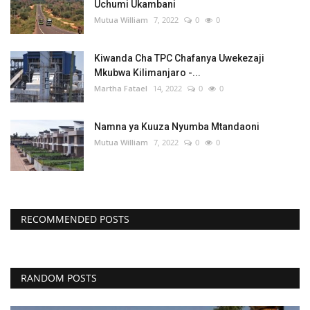
Uchumi Ukambani
Mutua William
7, 2022
0
0
Kiwanda Cha TPC Chafanya Uwekezaji
Mkubwa Kilimanjaro -...
Martha Fatael
14, 2022
0
0
Namna ya Kuuza Nyumba Mtandaoni
Mutua William
7, 2022
0
0
RECOMMENDED POSTS
RANDOM POSTS