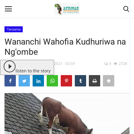
Tanzania
Wananchi Wahofia Kudhuriwa na
Ng'ombe
Contact
Veronica Chiwanza
1, 2021 - 03:59
0
2728
listen to the story
Eastern Africa
Southern Africa
Northern Africa
Western Africa