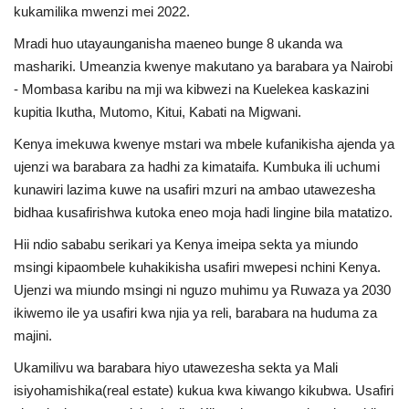
kukamilika mwenzi mei 2022.
Mradi huo utayaunganisha maeneo bunge 8 ukanda wa
mashariki. Umeanzia kwenye makutano ya barabara ya Nairobi
- Mombasa karibu na mji wa kibwezi na Kuelekea kaskazini
kupitia Ikutha, Mutomo, Kitui, Kabati na Migwani.
Kenya imekuwa kwenye mstari wa mbele kufanikisha ajenda ya
ujenzi wa barabara za hadhi za kimataifa. Kumbuka ili uchumi
kunawiri lazima kuwe na usafiri mzuri na ambao utawezesha
bidhaa kusafirishwa kutoka eneo moja hadi lingine bila matatizo.
Hii ndio sababu serikari ya Kenya imeipa sekta ya miundo
msingi kipaombele kuhakikisha usafiri mwepesi nchini Kenya.
Ujenzi wa miundo msingi ni nguzo muhimu ya Ruwaza ya 2030
ikiwemo ile ya usafiri kwa njia ya reli, barabara na huduma za
majini.
Ukamilivu wa barabara hiyo utawezesha sekta ya Mali
isiyohamishika(real estate) kukua kwa kiwango kikubwa. Usafiri