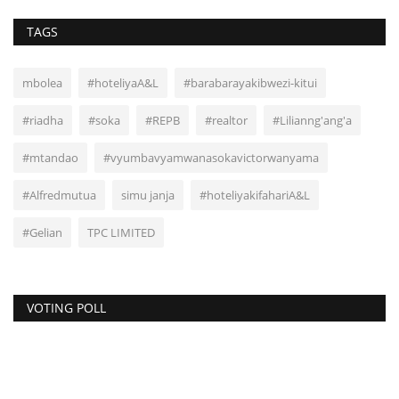
TAGS
mbolea
#hoteliyaA&L
#barabarayakibwezi-kitui
#riadha
#soka
#REPB
#realtor
#Lilianng'ang'a
#mtandao
#vyumbavyamwanasokavictorwanyama
#Alfredmutua
simu janja
#hoteliyakifahariA&L
#Gelian
TPC LIMITED
VOTING POLL