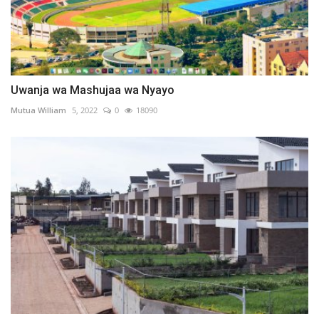
Uwanja wa Mashujaa wa Nyayo
Mutua William
5, 2022
0
18090