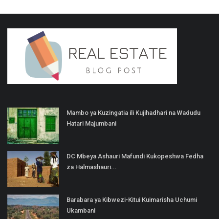
Mambo ya Kuzingatia ili Kujihadhari na Wadudu
Hatari Majumbani
DC Mbeya Ashauri Mafundi Kukopeshwa Fedha
za Halmashauri...
Barabara ya Kibwezi-Kitui Kuimarisha Uchumi
Ukambani