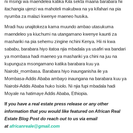
ni msingi wa maendelea katika Kila sekta maana barabara hii
itachangia ujenzi wa mahoteli makubwa na ya kifahari na pia
nyumba za malazi kwenye maeneo husika.
Mradi huu unajitokeza kama muundo ambao utasukuma
maendeleo ya kiuchumi na utangamano kwenye kaunti za
mashariki na pia sehemu zingine nchini Kenya. Hii ni kwa
sababu, barabara hiyo itatoa njia mbadala ya usafiri wa bandari
ya mombasa hadi maeneo ya mashariki ya chini na juu na
kupunguza msongamano katika barabara kuu ya
Nairobi_mombasa. Barabara hiyo inaunganisha ile ya
Mombasa-Addis Ababa ambayo inaungana na barabara kuu ya
Nairobi-Addis Ababa huko Isiolo. Ni njia fupi mbadala hadi
Moyale na hatimaye Addis Ababa, Ethiopia.
If
you have a real estate press release or any other
information that you would like featured on African Real
Estate Blog Post do reach out to us via email
at
africanreale@gmail.com