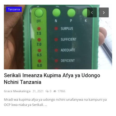
Tanzania
Serikali Imeanza Kupima Afya ya Udongo
J
Nchini Tanzania
W
Grace Mwakalinga
31, 2021
0
17866
Gr
ha
Mradi wa kupima afya ya udongo nchini unafanywa na kampuni ya
OCP kwa niaba ya Serikali. ...