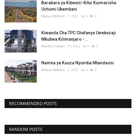
Barabara ya Kibwezi-Kitui Kuimarisha
Uchumi Ukambani
Mutua William
7, 2022
0
0
Kiwanda Cha TPC Chafanya Uwekezaji
Mkubwa Kilimanjaro -...
Martha Fatael
14, 2022
0
0
Namna ya Kuuza Nyumba Mtandaoni
Mutua William
7, 2022
0
0
RECOMMENDED POSTS
RANDOM POSTS