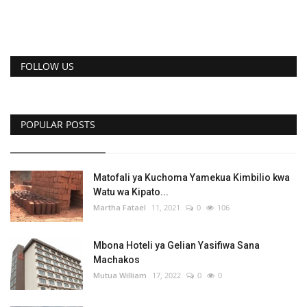
FOLLOW US
POPULAR POSTS
Matofali ya Kuchoma Yamekua Kimbilio kwa
Watu wa Kipato...
Martha Fatael
11, 2021
0
106
Mbona Hoteli ya Gelian Yasifiwa Sana
Machakos
Mutua William
17, 2022
0
0