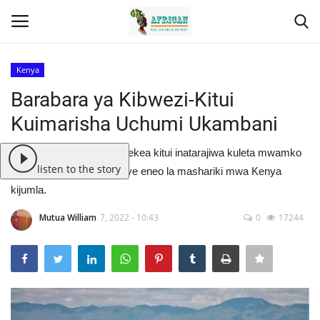
Kenya
Barabara ya Kibwezi-Kitui
Kuimarisha Uchumi Ukambani
Contact
Barabara ya kibwezi kuelekea kitui inatarajiwa kuleta mwamko
listen to the story
mpya wa kiuchumi kwenye eneo la mashariki mwa Kenya
Eastern Africa
kijumla.
Mutua William
7, 2022 - 10:43
0
17244
Southern Africa
Northern Africa
Western Africa