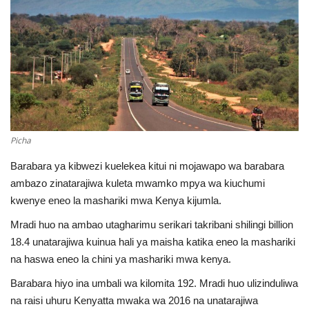
Central Africa
Videos
English
French
Swahili
Portuguese
Spanish
Arabic
Picha
Barabara ya kibwezi kuelekea kitui ni mojawapo wa barabara
ambazo zinatarajiwa kuleta mwamko mpya wa kiuchumi
kwenye eneo la mashariki mwa Kenya kijumla.
Mradi huo na ambao utagharimu serikari takribani shilingi billion
18.4 unatarajiwa kuinua hali ya maisha katika eneo la mashariki
na haswa eneo la chini ya mashariki mwa kenya.
Barabara hiyo ina umbali wa kilomita 192. Mradi huo ulizinduliwa
na raisi uhuru Kenyatta mwaka wa 2016 na unatarajiwa