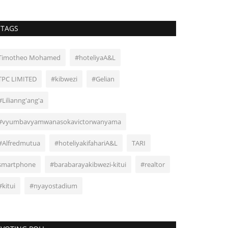
TAGS
Timotheo Mohamed
#hoteliyaA&L
TPC LIMITED
#kibwezi
#Gelian
#Lilianng'ang'a
#vyumbavyamwanasokavictorwanyama
#Alfredmutua
#hoteliyakifahariA&L
TARI
smartphone
#barabarayakibwezi-kitui
#realtor
#kitui
#nyayostadium