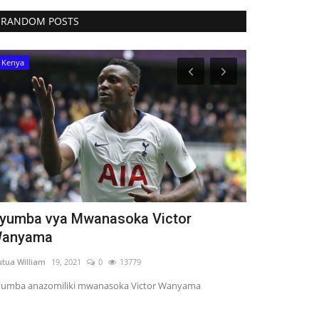
RANDOM POSTS
Kenya
Tanzania
yumba vya Mwanasoka Victor
Serikali I
anyama
Udongo Nch
tua William
19, 2021
0
13779
Grace Mwakaling
umba anazomiliki mwanasoka Victor Wanyama
Mradi wa kupima
kampuni ya OCP kw