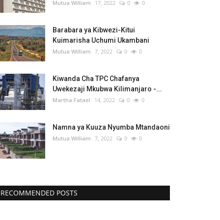
Mutua William
17, 2022
0
0
Barabara ya Kibwezi-Kitui
Kuimarisha Uchumi Ukambani
Mutua William
7, 2022
0
0
Kiwanda Cha TPC Chafanya
Uwekezaji Mkubwa Kilimanjaro -...
Martha Fatael
14, 2022
0
0
Namna ya Kuuza Nyumba Mtandaoni
Mutua William
7, 2022
0
0
RECOMMENDED POSTS