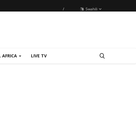
/
Swahili
 AFRICA
LIVE TV