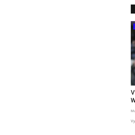
Eastern Africa
a na
Hoteli ya Kifahari A&L, Uzao wa
V
Mapenzi
W
Mutua William
14, 2022
0
12870
Mu
wa
Hoteli ya kifahari, A&L inamilikiwa na Gavana wa Machakos
Vy
na mpenziwe. Mwaka jana...