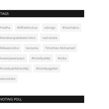
TAGS
#riadha
#Alfredmutua
udongo
#machakos
#barabarayakibwezi-kitui
real estate
#kibwezi-kitui
tanzania
Timotheo Mohamed
#uwanjawanyayo
#hoteliyaA&L
#soka
#hoteliyakifahariA&L
#hoteliyagelian
pata estate
VOTING POLL