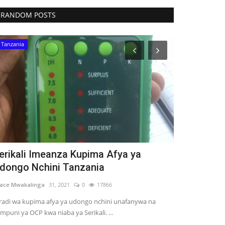
RANDOM POSTS
Tanzania
Tanzania
erikali Imeanza Kupima Afya ya
Serikali ya
dongo Nchini Tanzania
Kuthibitisha
ace Mwakalinga
31, 2021
0
17866
Martha Fatael
10,
adi wa kupima afya ya udongo nchini unafanywa na
mpuni ya OCP kwa niaba ya Serikali. ...