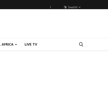
/
Swahili
 AFRICA
LIVE TV