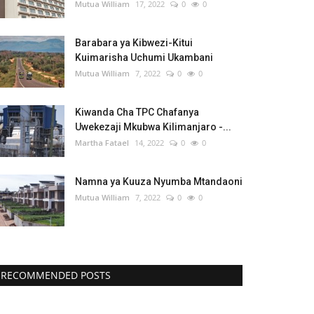
Mutua William
17, 2022
0
0
Barabara ya Kibwezi-Kitui
Kuimarisha Uchumi Ukambani
Mutua William
7, 2022
0
0
Kiwanda Cha TPC Chafanya
Uwekezaji Mkubwa Kilimanjaro -...
Martha Fatael
14, 2022
0
0
Namna ya Kuuza Nyumba Mtandaoni
Mutua William
7, 2022
0
0
RECOMMENDED POSTS