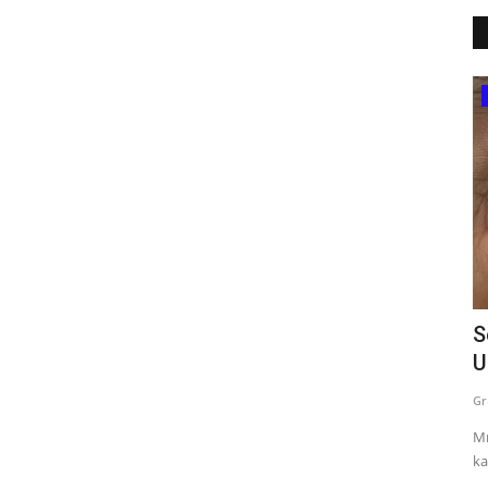
Tanzania
Moshi Manispaa Watajwa Vinara Ujenzi
S
Holela
U
Martha Fatael
19, 2021
0
12082
Gr
wa Machakos
Mr
ka