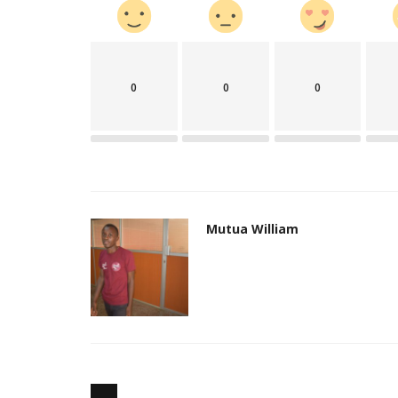
0
0
0
Mutua William