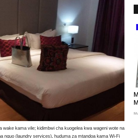
Tanzania
chi ya
Wanafunzi wa Chuo Kikuu cha Tumaini
M
Waanzisha Kampeni ya...
M
Swedy fute
19, 2021
0
10071
Mu
ya
a wake kama vile; kidimbwi cha kuogelea kwa wageni wote na
isha nguo (laundry services), huduma za mtandoa kama Wi-Fi