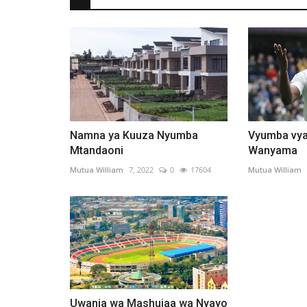
Namna ya Kuuza Nyumba
Vyumba vya
Mtandaoni
Wanyama
Mutua William
7, 2022
0
17604
Mutua William
Uwanja wa Mashujaa wa Nyayo