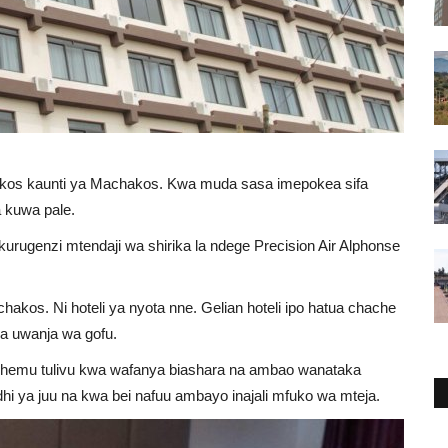
achakos kaunti ya Machakos. Kwa muda sasa imepokea sifa
 kuwa pale.
kurugenzi mtendaji wa shirika la ndege Precision Air Alphonse
hakos. Ni hoteli ya nyota nne. Gelian hoteli ipo hatua chache
a uwanja wa gofu.
i sehemu tulivu kwa wafanya biashara na ambao wanataka
hi ya juu na kwa bei nafuu ambayo inajali mfuko wa mteja.