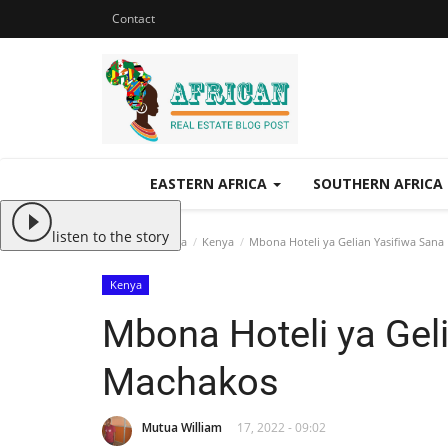
Contact
EASTERN AFRICA
SOUTHERN AFRICA
listen to the story
Eastern Africa
Kenya
Mbona Hoteli ya Gelian Yasifiwa San
Kenya
Mbona Hoteli ya Gel
Machakos
Mutua William
17, 2022 - 09:02