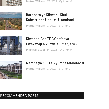
Mutua William
17, 2022
0
0
Barabara ya Kibwezi-Kitui
Kuimarisha Uchumi Ukambani
Mutua William
7, 2022
0
0
Kiwanda Cha TPC Chafanya
Uwekezaji Mkubwa Kilimanjaro -...
Martha Fatael
14, 2022
0
0
Namna ya Kuuza Nyumba Mtandaoni
Mutua William
7, 2022
0
0
RECOMMENDED POSTS