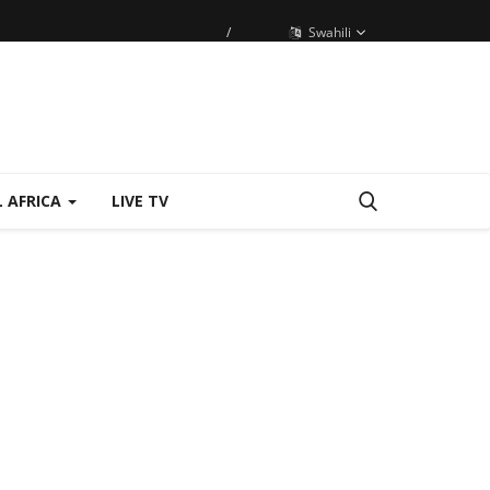
/
Swahili
 AFRICA
LIVE TV