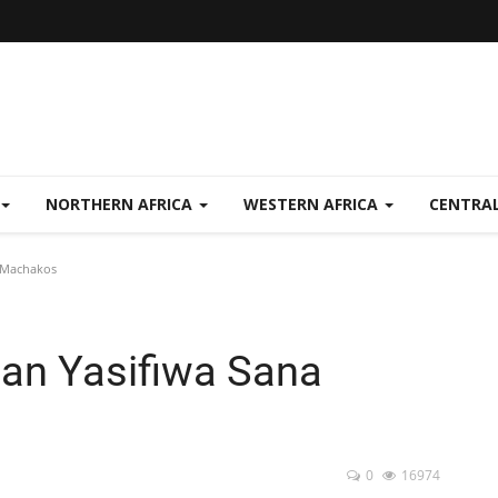
NORTHERN AFRICA
WESTERN AFRICA
CENTRAL
a Machakos
ian Yasifiwa Sana
0
16974