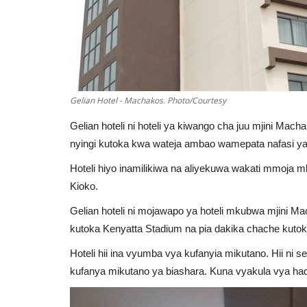
Gelian Hotel - Machakos. Photo/Courtesy
Gelian hoteli ni hoteli ya kiwango cha juu mjini M
nyingi kutoka kwa wateja ambao wamepata nafasi ya
Hoteli hiyo inamilikiwa na aliyekuwa wakati mmoja m
Kioko.
Gelian hoteli ni mojawapo ya hoteli mkubwa mjini Mac
kutoka Kenyatta Stadium na pia dakika chache kutok
Hoteli hii ina vyumba vya kufanyia mikutano. Hii n
kufanya mikutano ya biashara. Kuna vyakula vya had