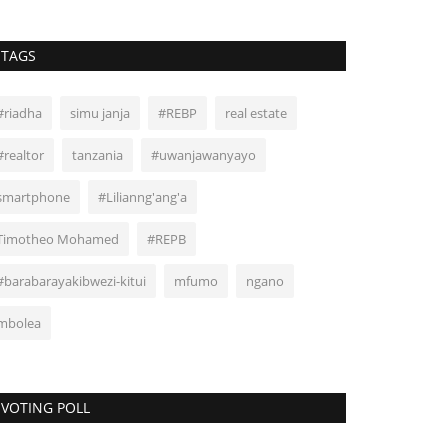
TAGS
#riadha
simu janja
#REBP
real estate
#realtor
tanzania
#uwanjawanyayo
smartphone
#Lilianng'ang'a
Timotheo Mohamed
#REPB
#barabarayakibwezi-kitui
mfumo
ngano
mbolea
VOTING POLL