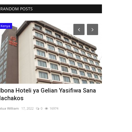
RANDOM POSTS
Kenya
Kenya
bona Hoteli ya Gelian Yasifiwa Sana
Uwanja wa
achakos
Mutua William
5, 
tua William
17, 2022
0
16974
Uwanja wa kitaif