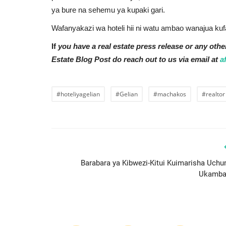
ya bure na sehemu ya kupaki gari.
Wafanyakazi wa hoteli hii ni watu ambao wanajua ku
If
you have a real estate press release or any othe
Estate Blog Post do reach out to us via email at
a
#hoteliyagelian
#Gelian
#machakos
#realtor
Barabara ya Kibwezi-Kitui Kuimarisha Uchu
Ukamba