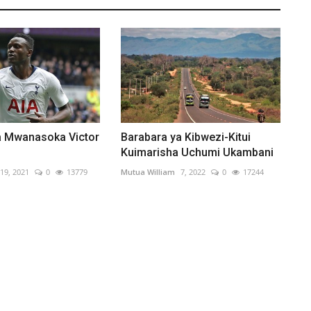
 Mwanasoka Victor
Barabara ya Kibwezi-Kitui
Kuimarisha Uchumi Ukambani
19, 2021
0
13779
Mutua William
7, 2022
0
17244