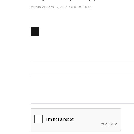
Mutua William
5, 2022
0
18090